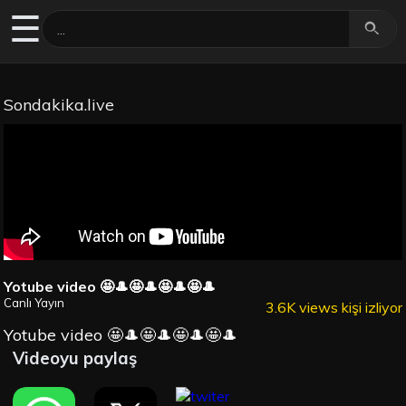
☰
Sondakika.live
Yotube video 🤩🎩🤩🎩🤩🎩🤩🎩
Canlı Yayın
3.6K views kişi izliyor
Yotube video 🤩🎩🤩🎩🤩🎩🤩🎩
Videoyu paylaş