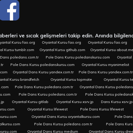
erleri ve sıcak gelişmeleri takip edin. Anında bilgilend
yantal Kursu fao.org
Oryantal Kursu fao.org
Oryantal Kursu fao.org
al Kursu tumblr.com
Oryantal Kursu github.com
Oryantal Kursu about.m
 Dans poledans.com.tr
Pole Dans Kursu poledanskursu.com
Oryantal 
tr
Pole Dans Kursu poledanskursu.com
Oryantal Kursu myanimelist
.com
Oryantal Dans Kursu yandex.com.tr
Pole Dans Kursu yandex.com.tr
antal Kursu brandfetch
Oryantal Kursu topmate
Oryantal Kursu t
u.com
Pole Dans Kursu poledans.com.tr
Oryantal Dans Kursu poledan
su.com
Pole Dans Kursu poledans.com.tr
Pole Dans Kursu poledans
.jp
Oryantal Kursu gitlab
Oryantal Kursu xsrv.jp
Dans Kursu xsrv.jp
ursu.com
Oryantal Kursu lifewest
Pole Dans Kursu lifewest
kursu.com
Oryantal Dans Kursu oryantalkursu.com
Pole Dans
alkursu.com
Pole Dans Kursu poledans.com.tr
Pole Dans Kur
lkursu.com
Oryantal Dans Kursu medium
Oryantal Dans Kursu dre