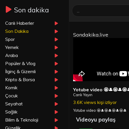
Son dakika
Canlı Haberler
Son Dakika
Sondakika.live
Spor
Yemek
Araba
Popüler & Vlog
İlginç & Gizemli
Kripto & Borsa
Komik
Yotube video 🤩🎩🤩🎩🤩
Canlı Yayın
Çocuk
3.6K views kişi izliyor
Seyahat
Yotube video 🤩🎩🤩🎩🤩🎩🤩🎩
Sağlık
Videoyu paylaş
Bilim & Teknoloji
Güzellik