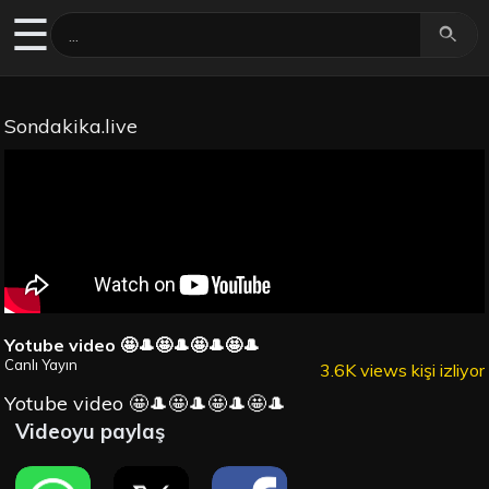
☰
Sondakika.live
Yotube video 🤩🎩🤩🎩🤩🎩🤩🎩
Canlı Yayın
3.6K views kişi izliyor
Yotube video 🤩🎩🤩🎩🤩🎩🤩🎩
Videoyu paylaş