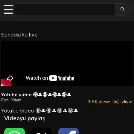
☰
Sondakika.live
Yotube video 🤩🎩🤩🎩🤩🎩🤩🎩
Canlı Yayın
3.6K views kişi izliyor
Yotube video 🤩🎩🤩🎩🤩🎩🤩🎩
Videoyu paylaş