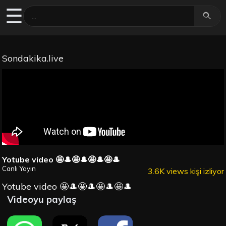
☰
Sondakika.live
Yotube video 🤩🎩🤩🎩🤩🎩🤩🎩
Canlı Yayın
3.6K views kişi izliyor
Yotube video 🤩🎩🤩🎩🤩🎩🤩🎩
Videoyu paylaş