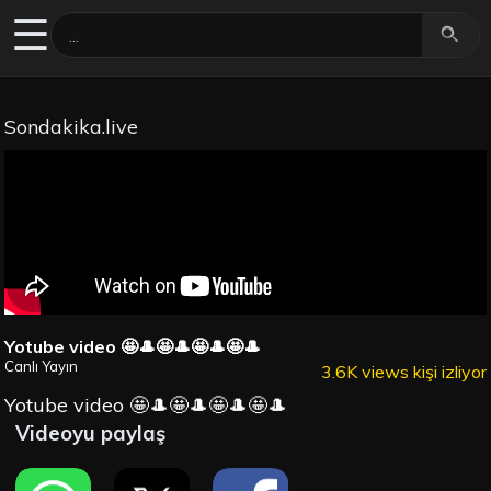
☰
Sondakika.live
Yotube video 🤩🎩🤩🎩🤩🎩🤩🎩
Canlı Yayın
3.6K views kişi izliyor
Yotube video 🤩🎩🤩🎩🤩🎩🤩🎩
Videoyu paylaş