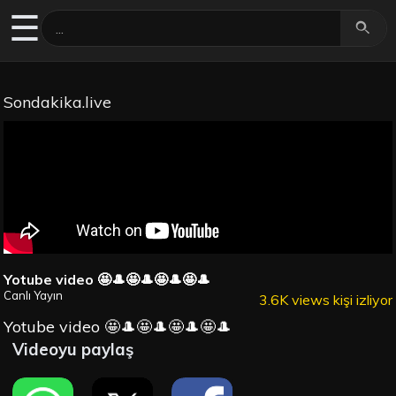
☰
Sondakika.live
Yotube video 🤩🎩🤩🎩🤩🎩🤩🎩
Canlı Yayın
3.6K views kişi izliyor
Yotube video 🤩🎩🤩🎩🤩🎩🤩🎩
Videoyu paylaş