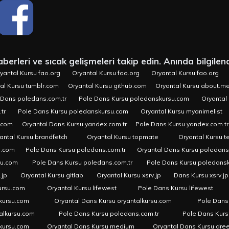
erleri ve sıcak gelişmeleri takip edin. Anında bilgilend
yantal Kursu fao.org
Oryantal Kursu fao.org
Oryantal Kursu fao.org
al Kursu tumblr.com
Oryantal Kursu github.com
Oryantal Kursu about.m
 Dans poledans.com.tr
Pole Dans Kursu poledanskursu.com
Oryantal 
tr
Pole Dans Kursu poledanskursu.com
Oryantal Kursu myanimelist
.com
Oryantal Dans Kursu yandex.com.tr
Pole Dans Kursu yandex.com.tr
antal Kursu brandfetch
Oryantal Kursu topmate
Oryantal Kursu t
u.com
Pole Dans Kursu poledans.com.tr
Oryantal Dans Kursu poledan
su.com
Pole Dans Kursu poledans.com.tr
Pole Dans Kursu poledans
.jp
Oryantal Kursu gitlab
Oryantal Kursu xsrv.jp
Dans Kursu xsrv.jp
ursu.com
Oryantal Kursu lifewest
Pole Dans Kursu lifewest
kursu.com
Oryantal Dans Kursu oryantalkursu.com
Pole Dans
alkursu.com
Pole Dans Kursu poledans.com.tr
Pole Dans Kur
lkursu.com
Oryantal Dans Kursu medium
Oryantal Dans Kursu dre