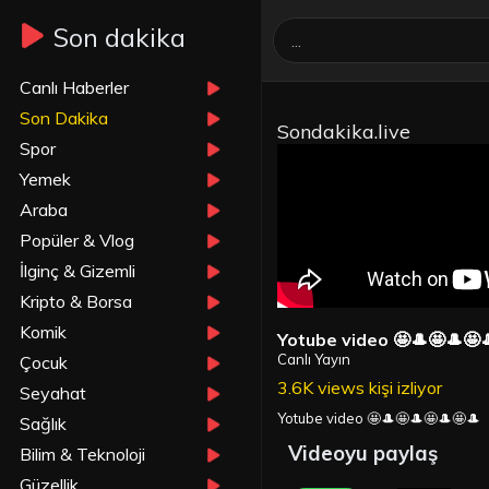
Son dakika
Canlı Haberler
Son Dakika
Sondakika.live
Spor
Yemek
Araba
Popüler & Vlog
İlginç & Gizemli
Kripto & Borsa
Komik
Yotube video 🤩🎩🤩🎩🤩
Canlı Yayın
Çocuk
3.6K views kişi izliyor
Seyahat
Yotube video 🤩🎩🤩🎩🤩🎩🤩🎩
Sağlık
Videoyu paylaş
Bilim & Teknoloji
Güzellik