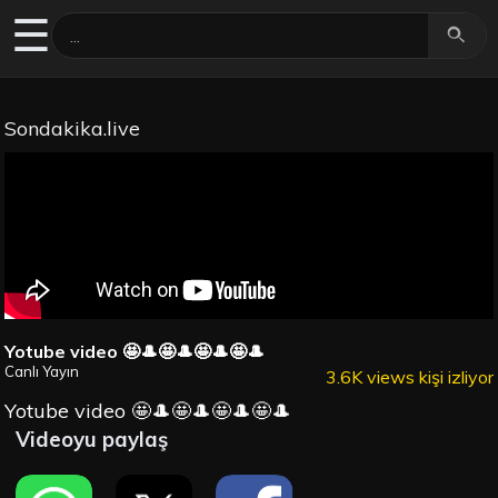
☰
Sondakika.live
Yotube video 🤩🎩🤩🎩🤩🎩🤩🎩
Canlı Yayın
3.6K views kişi izliyor
Yotube video 🤩🎩🤩🎩🤩🎩🤩🎩
Videoyu paylaş