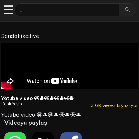
☰
Sondakika.live
Yotube video 🤩🎩🤩🎩🤩🎩🤩🎩
Canlı Yayın
3.6K views kişi izliyor
Yotube video 🤩🎩🤩🎩🤩🎩🤩🎩
Videoyu paylaş