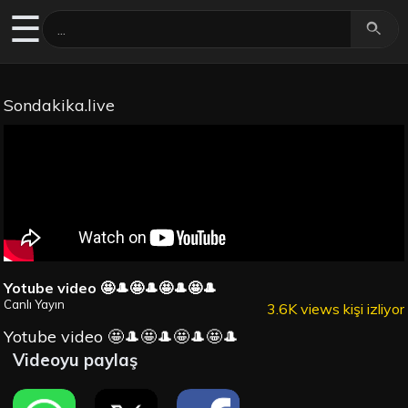
☰
Sondakika.live
Yotube video 🤩🎩🤩🎩🤩🎩🤩🎩
Canlı Yayın
3.6K views kişi izliyor
Yotube video 🤩🎩🤩🎩🤩🎩🤩🎩
Videoyu paylaş