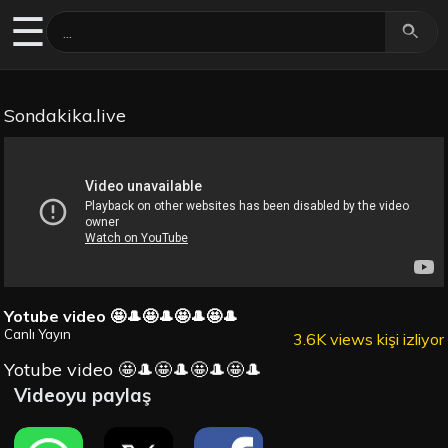
☰
Sondakika.live
Yotube video 🤩🎩🤩🎩🤩🎩🤩🎩
Canlı Yayın
3.6K views kişi izliyor
Yotube video 🤩🎩🤩🎩🤩🎩🤩🎩
Videoyu paylaş