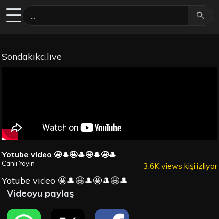
☰
Sondakika.live
Yotube video 🤩🎩🤩🎩🤩🎩🤩🎩
Canlı Yayın
3.6K views kişi izliyor
Yotube video 🤩🎩🤩🎩🤩🎩🤩🎩
Videoyu paylaş