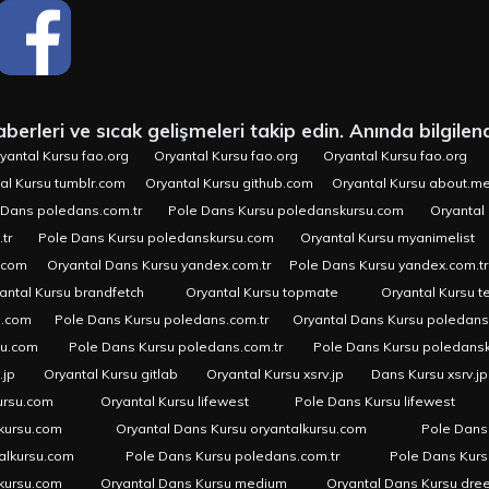
erleri ve sıcak gelişmeleri takip edin. Anında bilgilend
yantal Kursu fao.org
Oryantal Kursu fao.org
Oryantal Kursu fao.org
al Kursu tumblr.com
Oryantal Kursu github.com
Oryantal Kursu about.m
 Dans poledans.com.tr
Pole Dans Kursu poledanskursu.com
Oryantal 
tr
Pole Dans Kursu poledanskursu.com
Oryantal Kursu myanimelist
.com
Oryantal Dans Kursu yandex.com.tr
Pole Dans Kursu yandex.com.tr
antal Kursu brandfetch
Oryantal Kursu topmate
Oryantal Kursu t
u.com
Pole Dans Kursu poledans.com.tr
Oryantal Dans Kursu poledan
su.com
Pole Dans Kursu poledans.com.tr
Pole Dans Kursu poledans
.jp
Oryantal Kursu gitlab
Oryantal Kursu xsrv.jp
Dans Kursu xsrv.jp
ursu.com
Oryantal Kursu lifewest
Pole Dans Kursu lifewest
kursu.com
Oryantal Dans Kursu oryantalkursu.com
Pole Dans
alkursu.com
Pole Dans Kursu poledans.com.tr
Pole Dans Kur
lkursu.com
Oryantal Dans Kursu medium
Oryantal Dans Kursu dre