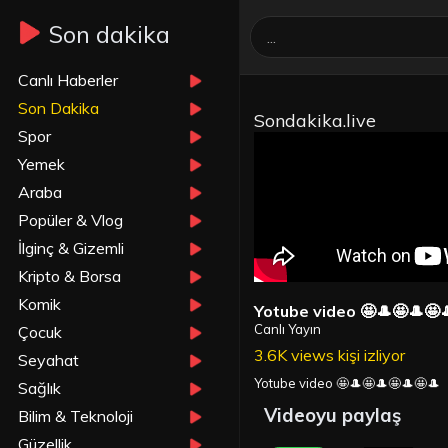
Son dakika
Canlı Haberler
Son Dakika
Sondakika.live
Spor
Yemek
Araba
Popüler & Vlog
İlginç & Gizemli
Kripto & Borsa
Komik
Yotube video 🤩🎩🤩🎩🤩
Canlı Yayın
Çocuk
3.6K views kişi izliyor
Seyahat
Yotube video 🤩🎩🤩🎩🤩🎩🤩🎩
Sağlık
Videoyu paylaş
Bilim & Teknoloji
Güzellik