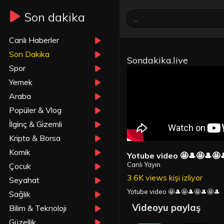
Son dakika
Canlı Haberler
Son Dakika
Sondakika.live
Spor
Yemek
Araba
Popüler & Vlog
İlginç & Gizemli
Kripto & Borsa
Komik
Yotube video 🤩🎩🤩🎩🤩
Canlı Yayın
Çocuk
3.6K views kişi izliyor
Seyahat
Yotube video 🤩🎩🤩🎩🤩🎩🤩🎩
Sağlık
Videoyu paylaş
Bilim & Teknoloji
Güzellik