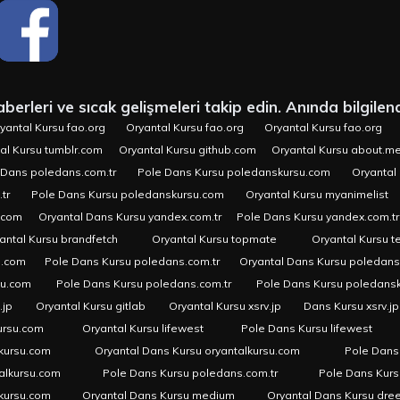
erleri ve sıcak gelişmeleri takip edin. Anında bilgilend
yantal Kursu fao.org
Oryantal Kursu fao.org
Oryantal Kursu fao.org
al Kursu tumblr.com
Oryantal Kursu github.com
Oryantal Kursu about.m
 Dans poledans.com.tr
Pole Dans Kursu poledanskursu.com
Oryantal 
tr
Pole Dans Kursu poledanskursu.com
Oryantal Kursu myanimelist
.com
Oryantal Dans Kursu yandex.com.tr
Pole Dans Kursu yandex.com.tr
antal Kursu brandfetch
Oryantal Kursu topmate
Oryantal Kursu t
u.com
Pole Dans Kursu poledans.com.tr
Oryantal Dans Kursu poledan
su.com
Pole Dans Kursu poledans.com.tr
Pole Dans Kursu poledans
.jp
Oryantal Kursu gitlab
Oryantal Kursu xsrv.jp
Dans Kursu xsrv.jp
ursu.com
Oryantal Kursu lifewest
Pole Dans Kursu lifewest
kursu.com
Oryantal Dans Kursu oryantalkursu.com
Pole Dans
alkursu.com
Pole Dans Kursu poledans.com.tr
Pole Dans Kur
lkursu.com
Oryantal Dans Kursu medium
Oryantal Dans Kursu dre