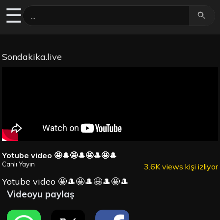
☰
Sondakika.live
Yotube video 🤩🎩🤩🎩🤩🎩🤩🎩
Canlı Yayın
3.6K views kişi izliyor
Yotube video 🤩🎩🤩🎩🤩🎩🤩🎩
Videoyu paylaş