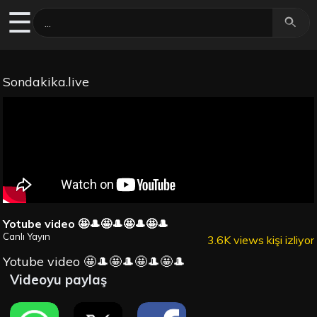
☰
Sondakika.live
Yotube video 🤩🎩🤩🎩🤩🎩🤩🎩
Canlı Yayın
3.6K views kişi izliyor
Yotube video 🤩🎩🤩🎩🤩🎩🤩🎩
Videoyu paylaş