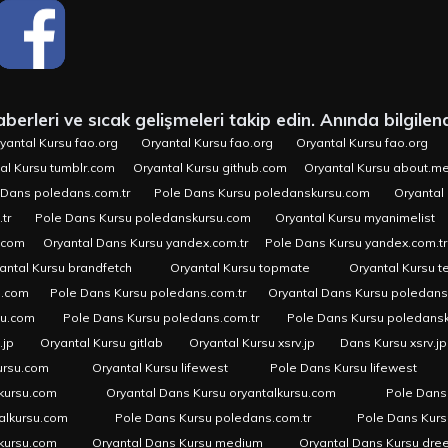
erleri ve sıcak gelişmeleri takip edin. Anında bilgilend
yantal Kursu fao.org
Oryantal Kursu fao.org
Oryantal Kursu fao.org
al Kursu tumblr.com
Oryantal Kursu github.com
Oryantal Kursu about.m
 Dans poledans.com.tr
Pole Dans Kursu poledanskursu.com
Oryantal 
tr
Pole Dans Kursu poledanskursu.com
Oryantal Kursu myanimelist
.com
Oryantal Dans Kursu yandex.com.tr
Pole Dans Kursu yandex.com.tr
antal Kursu brandfetch
Oryantal Kursu topmate
Oryantal Kursu t
u.com
Pole Dans Kursu poledans.com.tr
Oryantal Dans Kursu poledan
su.com
Pole Dans Kursu poledans.com.tr
Pole Dans Kursu poledans
.jp
Oryantal Kursu gitlab
Oryantal Kursu xsrv.jp
Dans Kursu xsrv.jp
ursu.com
Oryantal Kursu lifewest
Pole Dans Kursu lifewest
kursu.com
Oryantal Dans Kursu oryantalkursu.com
Pole Dans
alkursu.com
Pole Dans Kursu poledans.com.tr
Pole Dans Kur
lkursu.com
Oryantal Dans Kursu medium
Oryantal Dans Kursu dre