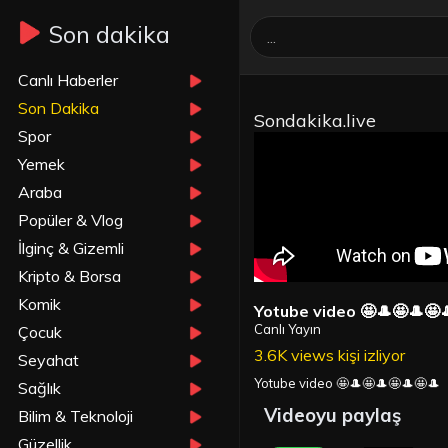
Son dakika
Canlı Haberler
Son Dakika
Sondakika.live
Spor
Yemek
Araba
Popüler & Vlog
İlginç & Gizemli
Kripto & Borsa
Komik
Yotube video 🤩🎩🤩🎩🤩
Canlı Yayın
Çocuk
3.6K views kişi izliyor
Seyahat
Yotube video 🤩🎩🤩🎩🤩🎩🤩🎩
Sağlık
Videoyu paylaş
Bilim & Teknoloji
Güzellik